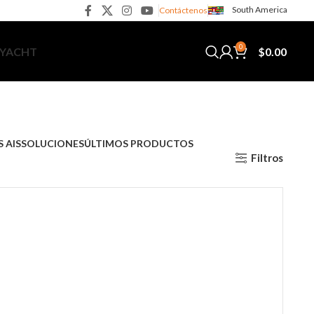
South America
Contáctenos
0
$
0.00
 YACHT
 AIS
SOLUCIONES
ÚLTIMOS PRODUCTOS
Filtros