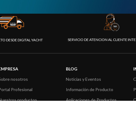
SERVICIO DE ATENCION AL CLIENTE IN
CTO DESDE DIGITAL YACHT
EMPRESA
BLOG
Sobre nosotros
Noticias y Eventos
C
Portal Profesional
Información de Producto
P
Nuestros productos
Aplicaciones de Productos
C
Fundación
Artículos técnicos
V
Prensa
R
Contáctenos