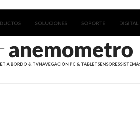
DUCTOS
SOLUCIONES
SOPORTE
DIGITAL
anemometro
ET A BORDO & TV
NAVEGACIÓN PC & TABLET
SENSORES
SISTEMAS