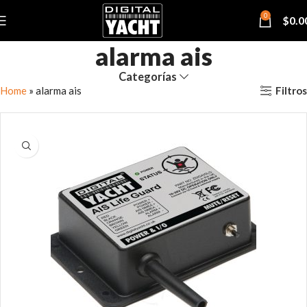
0
$
0.0
alarma ais
Categorías
Filtros
Home
»
alarma ais