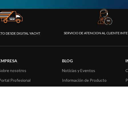
SERVICIO DE ATENCION AL CLIENTE IN
CTO DESDE DIGITAL YACHT
EMPRESA
BLOG
Sobre nosotros
Noticias y Eventos
C
Portal Profesional
Información de Producto
P
Nuestros productos
Aplicaciones de Productos
C
Fundación
Artículos técnicos
V
Prensa
R
Contáctenos