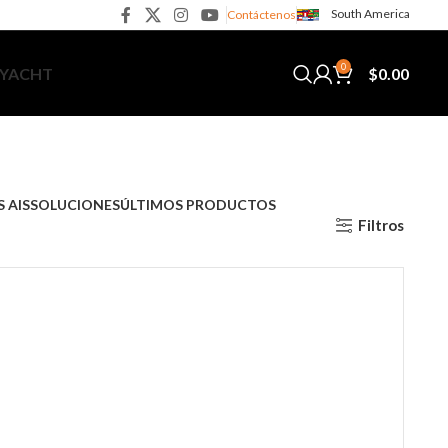
South America
Contáctenos
0
$
0.00
 YACHT
 AIS
SOLUCIONES
ÚLTIMOS PRODUCTOS
Filtros