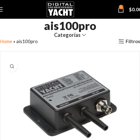
0
$
0.0
ais100pro
Categorías
Filtros
Home
»
ais100pro