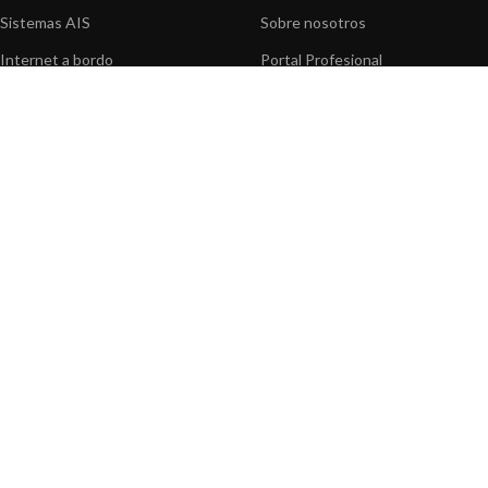
Sistemas AIS
Sobre nosotros
Internet a bordo
Portal Profesional
Sensores de navegación
Nuestros productos
Interfaz NMEA
Fundación
Navegación PC
Prensa
Navegación portátil
Contáctenos
BLOG
INFORMACION
Noticias y Eventos
Centro de Asistencia
Información de Producto
Preguntas frecuentes
Aplicaciones de Productos
Catálogo
Artículos técnicos
Vídeos
Recursos multimedia