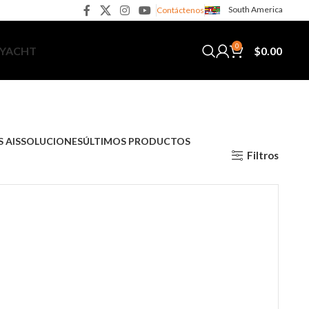
South America
Contáctenos
0
$
0.00
 YACHT
 AIS
SOLUCIONES
ÚLTIMOS PRODUCTOS
Filtros