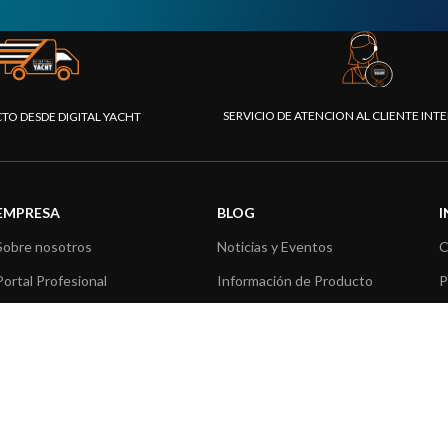
SERVICIO DE ATENCION AL CLIENTE IN
CTO DESDE DIGITAL YACHT
EMPRESA
BLOG
Sobre nosotros
Noticias y Eventos
C
Portal Profesional
Información de Producto
P
Nuestros productos
Aplicaciones de Productos
C
Fundación
Artículos técnicos
V
Prensa
R
Contáctenos