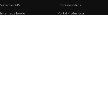
Sistemas AIS
Sobre nosotros
Internet a bordo
Portal Profesional
Sensores de navegación
Nuestros productos
Interfaz NMEA
Fundación
Navegación PC
Prensa
Navegación portátil
Contáctenos
BLOG
INFORMACION
Noticias y Eventos
Centro de Asistencia
Información de Producto
Preguntas frecuentes
Aplicaciones de Productos
Catálogo
Artículos técnicos
Vídeos
Recursos multimedia