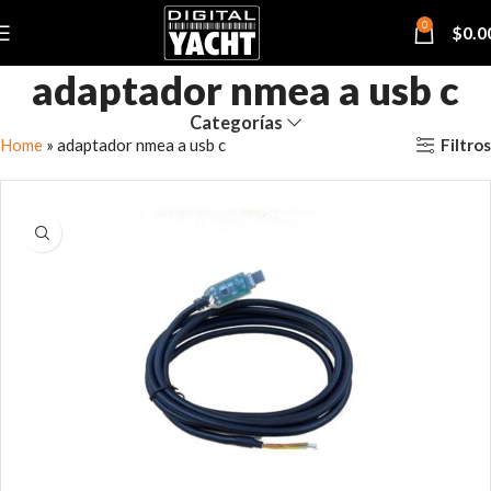
0
$
0.0
adaptador nmea a usb c
Categorías
Filtros
Home
»
adaptador nmea a usb c