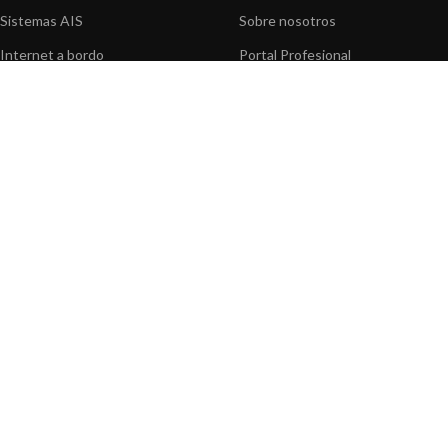
Sistemas AIS
Sobre nosotros
Internet a bordo
Portal Profesional
Sensores de navegación
Nuestros productos
Interfaz NMEA
Fundación
Navegación PC
Prensa
Navegación portátil
Contáctenos
BLOG
INFORMACION
Noticias y Eventos
Centro de Asistencia
Información de Producto
Preguntas frecuentes
Aplicaciones de Productos
Catálogo
Artículos técnicos
Vídeos
Recursos multimedia