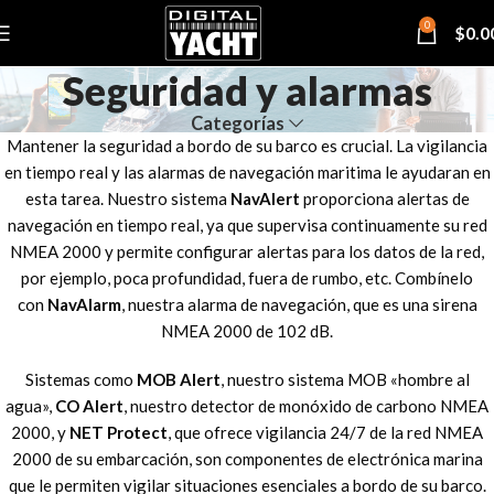
0
$
0.0
Seguridad y alarmas
Categorías
Mantener la seguridad a bordo de su barco es crucial. La vigilancia
en tiempo real y las alarmas de navegación maritima le ayudaran en
esta tarea. Nuestro sistema
NavAlert
proporciona alertas de
navegación en tiempo real, ya que supervisa continuamente su red
NMEA 2000 y permite configurar alertas para los datos de la red,
por ejemplo, poca profundidad, fuera de rumbo, etc. Combínelo
con
NavAlarm
, nuestra alarma de navegación, que es una sirena
NMEA 2000 de 102 dB.
Sistemas como
MOB Alert
, nuestro sistema MOB «hombre al
agua»,
CO Alert
, nuestro detector de monóxido de carbono NMEA
2000, y
NET Protect
, que ofrece vigilancia 24/7 de la red NMEA
2000 de su embarcación, son componentes de electrónica marina
que le permiten vigilar situaciones esenciales a bordo de su barco.