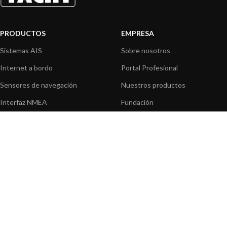
PRODUCTOS
EMPRESA
Sistemas AIS
Sobre nosotros
Internet a bordo
Portal Profesional
Sensores de navegación
Nuestros productos
Interfaz NMEA
Fundación
Navegación PC
Prensa
Navegación portátil
Contáctenos
BLOG
INFORMACION
Noticias y Eventos
Centro de Asistencia
Información de Producto
Preguntas frecuentes
Aplicaciones de Productos
Catálogo