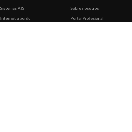
Sistemas AIS
Sobre nosotros
Internet a bordo
Portal Profesional
Sensores de navegación
Nuestros productos
Interfaz NMEA
Fundación
Navegación PC
Prensa
Navegación portátil
Contáctenos
BLOG
INFORMACION
Noticias y Eventos
Centro de Asistencia
Información de Producto
Preguntas frecuentes
Aplicaciones de Productos
Catálogo
Artículos técnicos
Vídeos
Recursos multimedia