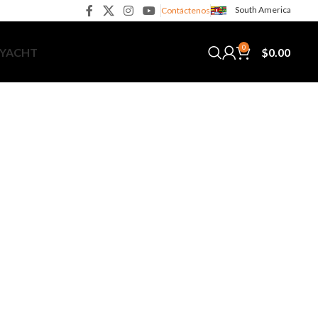
South America
Contáctenos
0
$
0.00
 YACHT