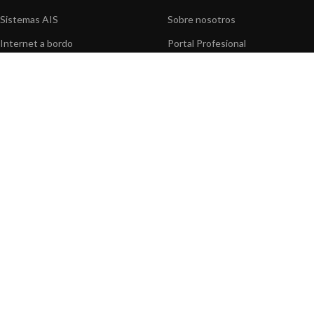
Sistemas AIS
Sobre nosotros
Internet a bordo
Portal Profesional
Sensores de navegación
Nuestros productos
Interfaz NMEA
Fundación
Navegación PC
Prensa
Navegación portátil
Contáctenos
BLOG
INFORMACION
Noticias y Eventos
Centro de Asistencia
Información de Producto
Preguntas frecuentes
Aplicaciones de Productos
Catálogo
Artículos técnicos
Vídeos
Recursos multimedia