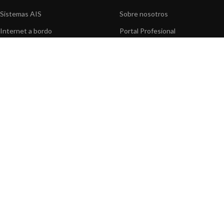
Sistemas AIS
Sobre nosotros
Internet a bordo
Portal Profesional
Sensores de navegación
Nuestros productos
Interfaz NMEA
Fundación
Navegación PC
Prensa
Navegación portátil
Contáctenos
BLOG
INFORMACION
Noticias y Eventos
Centro de Asistencia
Información de Producto
Preguntas frecuentes
Aplicaciones de Productos
Catálogo
Artículos técnicos
Vídeos
Recursos multimedia