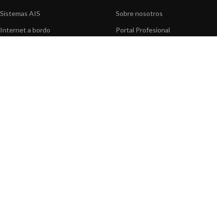
Sistemas AIS
Sobre nosotros
Internet a bordo
Portal Profesional
Sensores de navegación
Nuestros productos
Interfaz NMEA
Fundación
Navegación PC
Prensa
Navegación portátil
Contáctenos
BLOG
INFORMACION
Noticias y Eventos
Centro de Asistencia
Información de Producto
Preguntas frecuentes
Aplicaciones de Productos
Catálogo
Artículos técnicos
Vídeos
Recursos multimedia