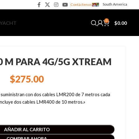
South America
Contáctenos
0
$
0.00
 YACHT
10 M PARA 4G/5G XTREAM
$
275.00
 suministran con dos cables LMR200 de 7 metros cada
 incluye dos cables LMR400 de 10 metros.»
AÑADIR AL CARRITO
COMPRAR AHORA