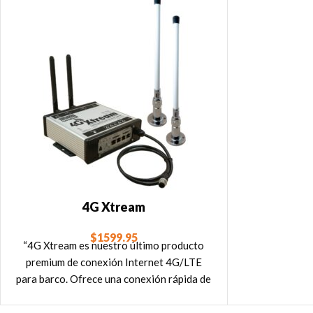
4G Xtream
$
1599.95
“4G Xtream es nuestro último producto
premium de conexión Internet 4G/LTE
para barco. Ofrece una conexión rápida de
hasta 300 MB/s, dispone de un router WiFi
de doble banda, dos ranuras SIM, GPS