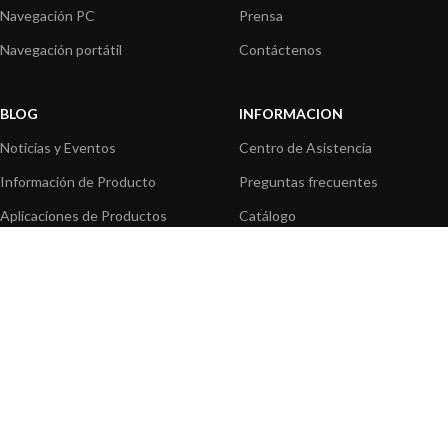
Navegación PC
Prensa
Navegación portátil
Contáctenos
BLOG
INFORMACION
Noticias y Eventos
Centro de Asistencia
Información de Producto
Preguntas frecuentes
Aplicaciones de Productos
Catálogo
Artículos técnicos
Vídeos
Recursos multimedia
OPCIONES DE PAGO