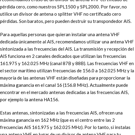
pérdida cero, como nuestros SPL1500 y SPL2000. Por favor, no
utilice un divisor de antena o splitter VHF no certificado cero
pérdidas. Son baratos, pero pueden destruir su transpondedor AIS.
Para aquellas personas que quieran instalar una antena VHF
dedicada únicamente al AIS, recomendamos utilizar una antena VHF
sintonizada a las frecuencias del AIS. La transmisión y recepción del
AIS funciona en 2 canales dedicados que utilizan las frecuencias
161.975 y 162.025 MHz (canal 87B y 88B). Las frecuencias VHF en
el sector marítimo utilizan frecuencias de 156.0 a 162.025 MHz y la
mayoría de las antenas VHF están diseñadas para proporcionar la
máxima ganancia en el canal 16 (156.8 MHz). Actualmente puede
encontrar en el mercado antenas dedicadas a las frecuencias AIS,
por ejemplo la antena HA156.
Estas antenas, sintonizadas a las frecuencias AIS, ofrecen una
máxima ganancia en 162 MHz (que es el centro entre las 2
frecuencias AIS 161.975 y 162.025 MHz). Por lo tanto, si instalas
una antena VHF en lugar de un divisor de antena VHF para tu