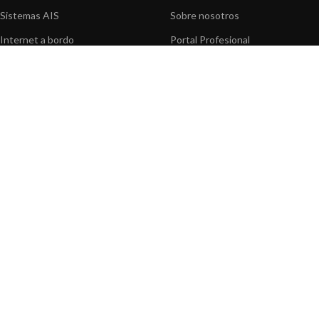
Sistemas AIS
Sobre nosotros
Internet a bordo
Portal Profesional
Sensores de navegación
Nuestros productos
Interfaz NMEA
Fundación
Navegación PC
Prensa
Navegación portátil
Contáctenos
BLOG
INFORMACION
Noticias y Eventos
Centro de Asistencia
Información de Producto
Preguntas frecuentes
Aplicaciones de Productos
Catálogo
Artículos técnicos
Vídeos
Recursos multimedia