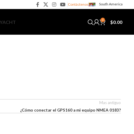
South America
Contáctenos
0
$
0.00
 YACHT
Mas antiguo
¿Cómo conectar el GPS160 a mi equipo NMEA 0183?