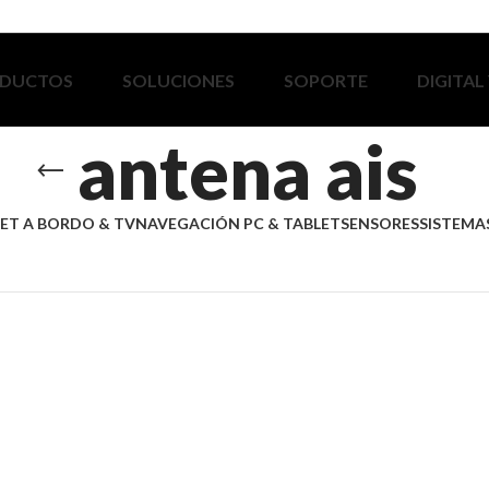
DUCTOS
SOLUCIONES
SOPORTE
DIGITAL
antena ais
ET A BORDO & TV
NAVEGACIÓN PC & TABLET
SENSORES
SISTEMAS