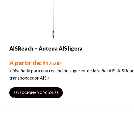
AISReach – Antena AIS ligera
A partir de:
$
175.00
«Diseñada para una recepción superior de la señal AIS, AISReac
transpondedor AIS.»
SELECCIONAR OPCIONES