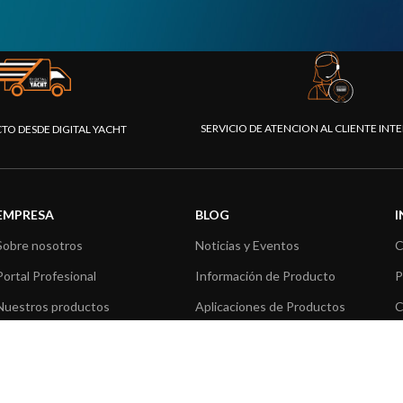
SERVICIO DE ATENCION AL CLIENTE IN
CTO DESDE DIGITAL YACHT
EMPRESA
BLOG
Sobre nosotros
Noticias y Eventos
C
Portal Profesional
Información de Producto
P
Nuestros productos
Aplicaciones de Productos
C
Fundación
Artículos técnicos
V
Prensa
R
Contáctenos