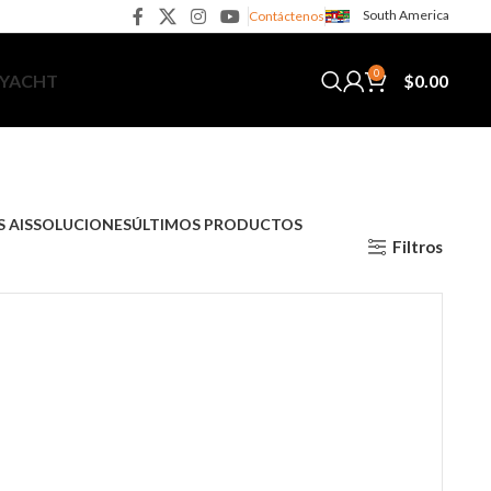
South America
Contáctenos
0
$
0.00
 YACHT
 AIS
SOLUCIONES
ÚLTIMOS PRODUCTOS
Filtros