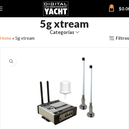
0
$
0.0
5g xtream
Categorías
Filtros
Home
»
5g xtream