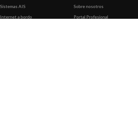
Sistemas AIS
Sobre nosotros
Internet a bordo
Portal Profesional
Sensores de navegación
Nuestros productos
Interfaz NMEA
Fundación
Navegación PC
Prensa
Navegación portátil
Contáctenos
BLOG
INFORMACION
Noticias y Eventos
Centro de Asistencia
Información de Producto
Preguntas frecuentes
Aplicaciones de Productos
Catálogo
Artículos técnicos
Vídeos
Recursos multimedia